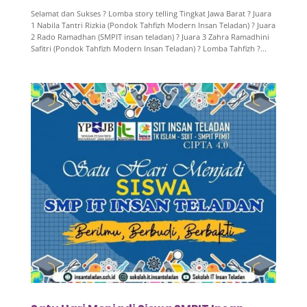
Selamat dan Sukses ? Lomba story telling Tingkat Jawa Barat ? Juara
1 Nabila Tantri Rizkia (Pondok Tahfizh Modern Insan Teladan) ? Juara
2 Rado Ramadhan (SMPIT insan teladan) ? Juara 3 Zahra Ramadhini
Safitri (Pondok Tahfizh Modern Insan Teladan) ? Lomba Tahfizh ?...