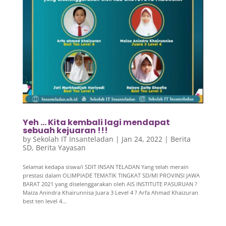
Yeh … Kita kembali lagi mendapat
sebuah kejuaran !!!
by
Sekolah IT Insanteladan
|
Jan 24, 2022
|
Berita
SD
,
Berita Yayasan
Selamat kedapa siswa/i SDIT INSAN TELADAN Yang telah merain
prestasi dalam OLIMPIADE TEMATIK TINGKAT SD/MI PROVINSI JAWA
BARAT 2021 yang diselenggarakan oleh AIS INSTITUTE PASURUAN ?
Maiza Anindra Khairunnisa Juara 3 Level 4 ? Arfa Ahmad Khaizuran
best ten level 4...