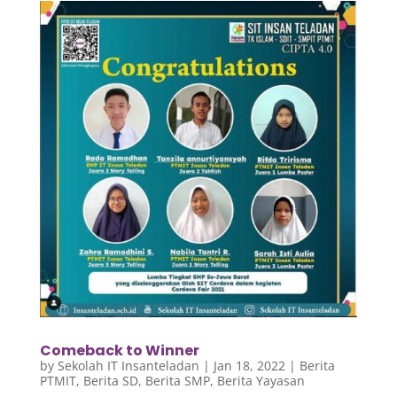
Comeback to Winner
by
Sekolah IT Insanteladan
|
Jan 18, 2022
|
Berita
PTMIT
,
Berita SD
,
Berita SMP
,
Berita Yayasan