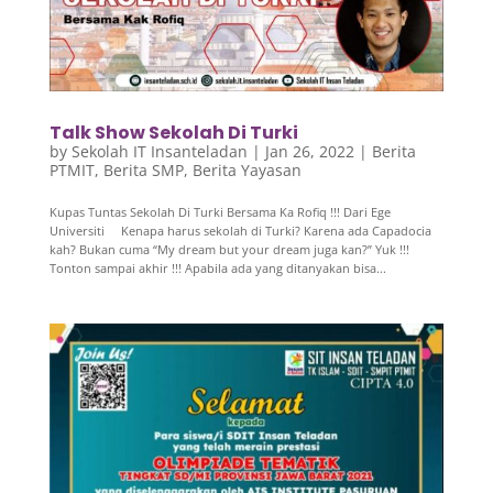
Talk Show Sekolah Di Turki
by
Sekolah IT Insanteladan
|
Jan 26, 2022
|
Berita
PTMIT
,
Berita SMP
,
Berita Yayasan
Kupas Tuntas Sekolah Di Turki Bersama Ka Rofiq !!! Dari Ege
Universiti Kenapa harus sekolah di Turki? Karena ada Capadocia
kah? Bukan cuma “My dream but your dream juga kan?” Yuk !!!
Tonton sampai akhir !!! Apabila ada yang ditanyakan bisa...