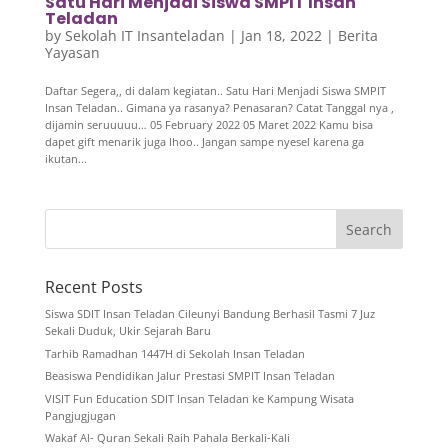
Satu Hari Menjadi Siswa SMPIT Insan
Teladan
by
Sekolah IT Insanteladan
|
Jan 18, 2022
|
Berita
Yayasan
Daftar Segera,, di dalam kegiatan.. Satu Hari Menjadi Siswa SMPIT
Insan Teladan.. Gimana ya rasanya? Penasaran? Catat Tanggal nya ,
dijamin seruuuuu… 05 February 2022 05 Maret 2022 Kamu bisa
dapet gift menarik juga lhoo.. Jangan sampe nyesel karena ga
ikutan...
Recent Posts
Siswa SDIT Insan Teladan Cileunyi Bandung Berhasil Tasmi 7 Juz
Sekali Duduk, Ukir Sejarah Baru
Tarhib Ramadhan 1447H di Sekolah Insan Teladan
Beasiswa Pendidikan Jalur Prestasi SMPIT Insan Teladan
VISIT Fun Education SDIT Insan Teladan ke Kampung Wisata
Pangjugjugan
Wakaf Al- Quran Sekali Raih Pahala Berkali-Kali