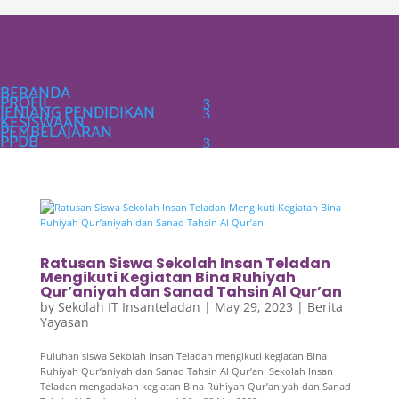
Youtube
Instagram
Kontak
BERANDA
PROFIL
JENJANG PENDIDIKAN
KESISWAAN
PEMBELAJARAN
PPDB
Ratusan Siswa Sekolah Insan Teladan
Mengikuti Kegiatan Bina Ruhiyah
Qur’aniyah dan Sanad Tahsin Al Qur’an
by
Sekolah IT Insanteladan
|
May 29, 2023
|
Berita
Yayasan
Puluhan siswa Sekolah Insan Teladan mengikuti kegiatan Bina
Ruhiyah Qur’aniyah dan Sanad Tahsin Al Qur’an. Sekolah Insan
Teladan mengadakan kegiatan Bina Ruhiyah Qur’aniyah dan Sanad