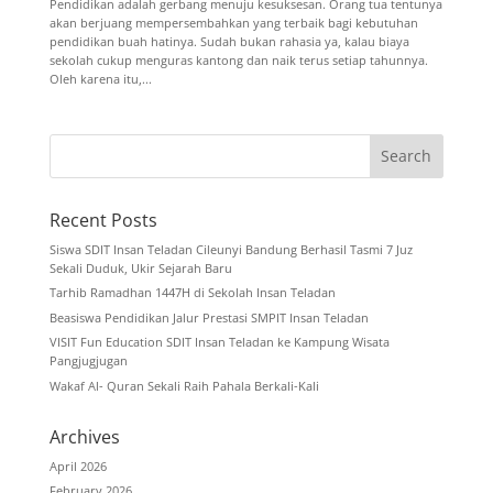
Pendidikan adalah gerbang menuju kesuksesan. Orang tua tentunya
akan berjuang mempersembahkan yang terbaik bagi kebutuhan
pendidikan buah hatinya. Sudah bukan rahasia ya, kalau biaya
sekolah cukup menguras kantong dan naik terus setiap tahunnya.
Oleh karena itu,...
Recent Posts
Siswa SDIT Insan Teladan Cileunyi Bandung Berhasil Tasmi 7 Juz
Sekali Duduk, Ukir Sejarah Baru
Tarhib Ramadhan 1447H di Sekolah Insan Teladan
Beasiswa Pendidikan Jalur Prestasi SMPIT Insan Teladan
VISIT Fun Education SDIT Insan Teladan ke Kampung Wisata
Pangjugjugan
Wakaf Al- Quran Sekali Raih Pahala Berkali-Kali
Archives
April 2026
February 2026