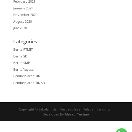
February 2021
January 2021
November 2020
August 2020
July 2020
Categories
Berita PTMIT
Berita SD
Berita SMP
Berita Yayasan
Pembelajaran TIK
Pembelajaran TIK SD
Copyright © Sekolah Islam Terpadu Insan Teladan Bandung |
Developed By
Merapi Techno