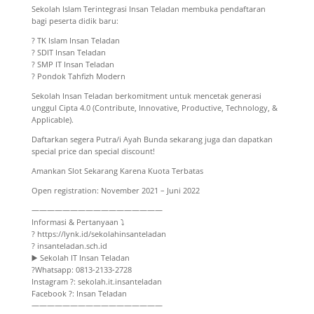
Sekolah Islam Terintegrasi Insan Teladan membuka pendaftaran
bagi peserta didik baru:
? TK Islam Insan Teladan
? SDIT Insan Teladan
? SMP IT Insan Teladan
? Pondok Tahfizh Modern
Sekolah Insan Teladan berkomitment untuk mencetak generasi
unggul Cipta 4.0 (Contribute, Innovative, Productive, Technology, &
Applicable).
Daftarkan segera Putra/i Ayah Bunda sekarang juga dan dapatkan
special price dan special discount!
Amankan Slot Sekarang Karena Kuota Terbatas
Open registration: November 2021 – Juni 2022
—————————————————
Informasi & Pertanyaan ⤵️
? https://lynk.id/sekolahinsanteladan
? insanteladan.sch.id
▶️ Sekolah IT Insan Teladan
?Whatsapp: 0813-2133-2728
Instagram ?: sekolah.it.insanteladan
Facebook ?: Insan Teladan
—————————————————