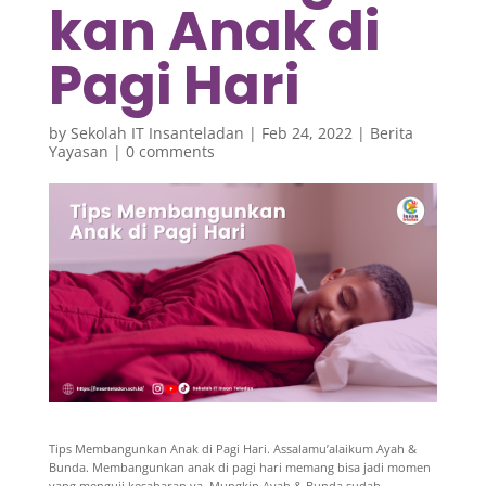
kan Anak di
Pagi Hari
by
Sekolah IT Insanteladan
|
Feb 24, 2022
|
Berita
Yayasan
|
0 comments
Tips Membangunkan Anak di Pagi Hari. Assalamu’alaikum Ayah &
Bunda.
Membangunkan anak di pagi hari memang bisa jadi momen
yang menguji kesabaran ya.
Mungkin Ayah & Bunda sudah